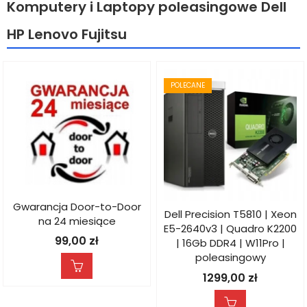
Komputery i Laptopy poleasingowe Dell
HP Lenovo Fujitsu
POLECANE
Gwarancja Door-to-Door
Dell Precision T5810 | Xeon
na 24 miesiące
E5-2640v3 | Quadro K2200
99,00
zł
| 16Gb DDR4 | W11Pro |
poleasingowy
1299,00
zł