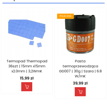
POLECANE
Termopad Thermopad
Pasta
36szt | 15mm x15mm
termoprzewodząca
x2.0mm | 3,2WmK
GD007 | 30g | Szara | 6.8
W/mK
15,99
zł
39,99
zł