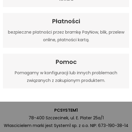
Płatności
bezpieczne płatności przez bramkę PayNow, blik, przelew
online, płatności kartą.
Pomoc
Pomagamy w konfiguracji lub innych problemach
związanych z zakupionym produktem.
PCSYSTEM1
78-400 Szczecinek, ul. E. Plater 25a/1
Włascicielem marki jest System1 sp. z o.o. NIP: 673-190-38-14