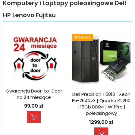
Komputery i Laptopy poleasingowe Dell
HP Lenovo Fujitsu
POLECANE
Gwarancja Door-to-Door
Dell Precision T5810 | Xeon
na 24 miesiące
E5-2640v3 | Quadro K2200
99,00
zł
| 16Gb DDR4 | W11Pro |
poleasingowy
1299,00
zł