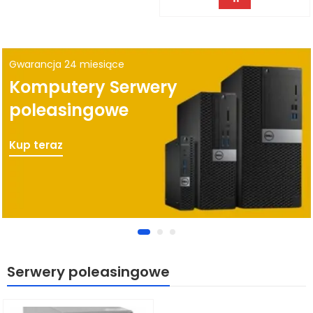
Gwarancja 24 miesiące
Komputery Serwery
poleasingowe
Kup teraz
Serwery poleasingowe