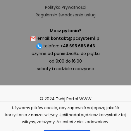
Polityka Prywatności
Regulamin świadczenia usług
Masz pytania?
email:
kontakt@pcsystem1.pl
telefon:
+48 695 666 646
czynne od poniedziałku do piątku
od 9:00 do 16:00
soboty i niedziele nieczynne
© 2024 Twój Portal WWW
Używamy plików cookie, aby zapewnić najlepszą jakość
korzystania z naszej witryny. Jeśli nadal będziesz korzystać z tej
witryny, założymy, że jesteś z niej zadowolony.