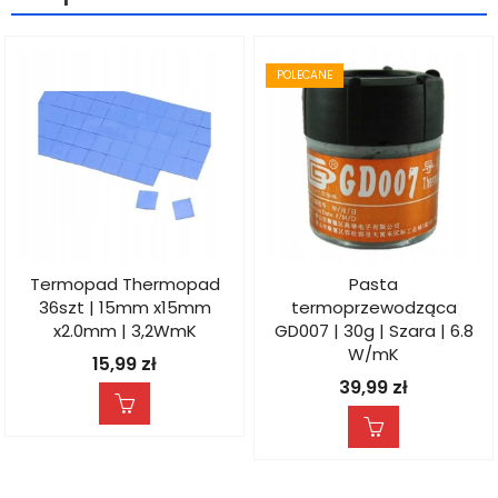
POLECANE
Termopad Thermopad
Pasta
36szt | 15mm x15mm
termoprzewodząca
x2.0mm | 3,2WmK
GD007 | 30g | Szara | 6.8
W/mK
15,99
zł
39,99
zł