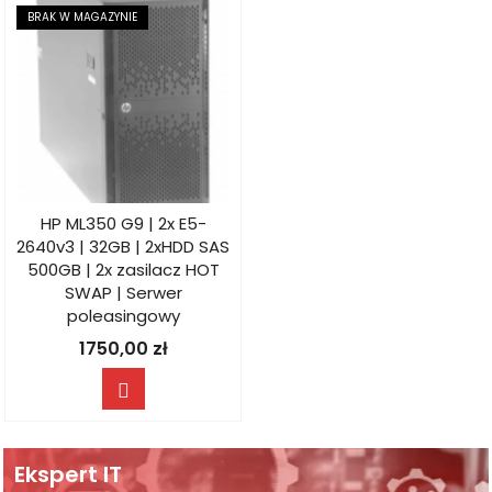
BRAK W MAGAZYNIE
HP ML350 G9 | 2x E5-
2640v3 | 32GB | 2xHDD SAS
500GB | 2x zasilacz HOT
SWAP | Serwer
poleasingowy
1750,00
zł
Ekspert IT