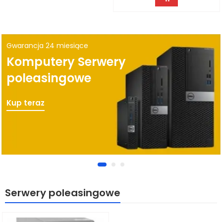
Gwarancja 24 miesiące
Komputery Serwery
poleasingowe
Kup teraz
Serwery poleasingowe