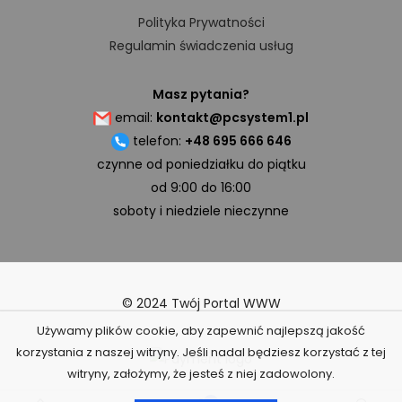
Polityka Prywatności
Regulamin świadczenia usług
Masz pytania?
email:
kontakt@pcsystem1.pl
telefon:
+48 695 666 646
czynne od poniedziałku do piątku
od 9:00 do 16:00
soboty i niedziele nieczynne
© 2024 Twój Portal WWW
Używamy plików cookie, aby zapewnić najlepszą jakość
korzystania z naszej witryny. Jeśli nadal będziesz korzystać z tej
witryny, założymy, że jesteś z niej zadowolony.