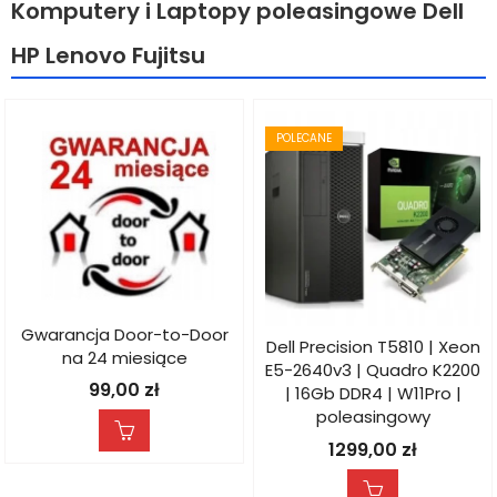
Komputery i Laptopy poleasingowe Dell
HP Lenovo Fujitsu
POLECANE
Gwarancja Door-to-Door
Dell Precision T5810 | Xeon
na 24 miesiące
E5-2640v3 | Quadro K2200
99,00
zł
| 16Gb DDR4 | W11Pro |
poleasingowy
1299,00
zł