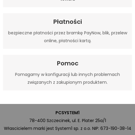
Płatności
bezpieczne płatności przez bramkę PayNow, blik, przelew
online, płatności kartą.
Pomoc
Pomagamy w konfiguracji lub innych problemach
związanych z zakupionym produktem.
PCSYSTEM1
78-400 Szczecinek, ul. E. Plater 25a/1
Włascicielem marki jest System1 sp. z o.o. NIP: 673-190-38-14