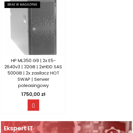
BRAK W MAGAZYNIE
HP ML350 G9 | 2x E5-
2640v3 | 32GB | 2xHDD SAS
500GB | 2x zasilacz HOT
SWAP | Serwer
poleasingowy
1750,00
zł
Ekspert IT