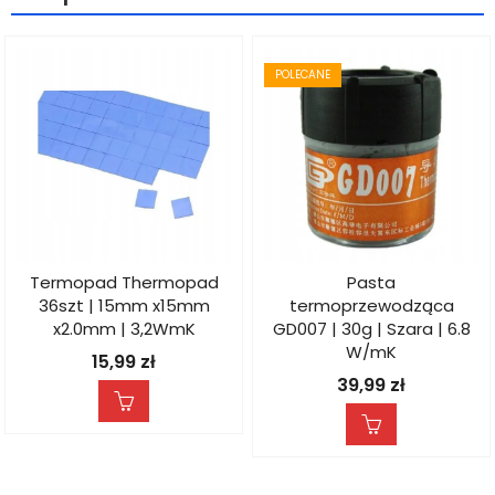
POLECANE
Termopad Thermopad
Pasta
36szt | 15mm x15mm
termoprzewodząca
x2.0mm | 3,2WmK
GD007 | 30g | Szara | 6.8
W/mK
15,99
zł
39,99
zł