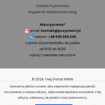
Polityka Prywatności
Regulamin świadczenia usług
Masz pytania?
email:
kontakt@pcsystem1.pl
telefon:
+48 695 666 646
czynne od poniedziałku do piątku
od 9:00 do 16:00
soboty i niedziele nieczynne
© 2024 Twój Portal WWW
Używamy plików cookie, aby zapewnić najlepszą jakość
korzystania z naszej witryny. Jeśli nadal będziesz korzystać z tej
witryny, założymy, że jesteś z niej zadowolony.