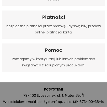
Płatności
bezpieczne płatności przez bramkę PayNow, blik, przelew
online, płatności kartą.
Pomoc
Pomagamy w konfiguracji lub innych problemach
związanych z zakupionym produktem.
PCSYSTEM1
78-400 Szczecinek, ul. E. Plater 25a/1
Włascicielem marki jest System1 sp. z o.o. NIP: 673-190-38-14