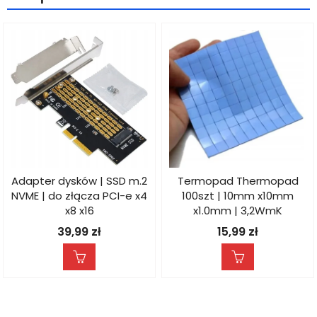
Adapter dysków | SSD m.2
Termopad Thermopad
NVME | do złącza PCI-e x4
100szt | 10mm x10mm
x8 x16
x1.0mm | 3,2WmK
39,99
zł
15,99
zł