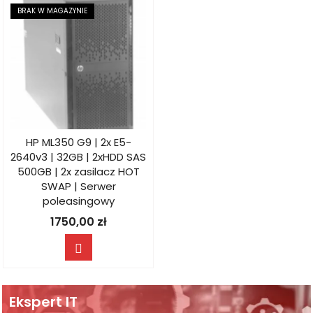
BRAK W MAGAZYNIE
HP ML350 G9 | 2x E5-
2640v3 | 32GB | 2xHDD SAS
500GB | 2x zasilacz HOT
SWAP | Serwer
poleasingowy
1750,00
zł
Ekspert IT