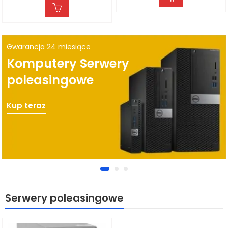
Gwarancja 24 miesiące
Komputery Serwery
poleasingowe
Kup teraz
Serwery poleasingowe