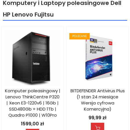
Komputery i Laptopy poleasingowe Dell
HP Lenovo Fujitsu
POLECANE
Komputer poleasingowy |
BITDEFENDER Antivirus Plus
Lenovo ThinkCentre P320
(1 stan 24 miesiące
| Xeon E3-1220v6 | 16Gb |
Wersja cyfrowa
SSD480Gb + HDD 1Tb |
Komercyjna)
Quadro P1000 | W10Pro
99,99
zł
1599,00
zł