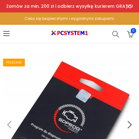
Zamów za min. 200 zł i odbierz wysyłkę kurierem GRATIS!
Ciesz się bezpiecznymi i wygodnymi zakupami.
0
POLECANE