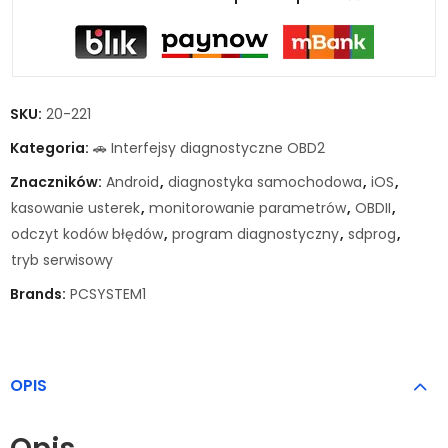
SKU:
20-221
Kategoria:
🚗 Interfejsy diagnostyczne OBD2
Znaczników:
Android
,
diagnostyka samochodowa
,
iOS
,
kasowanie usterek
,
monitorowanie parametrów
,
OBDII
,
odczyt kodów błędów
,
program diagnostyczny
,
sdprog
,
tryb serwisowy
Brands:
PCSYSTEM1
OPIS