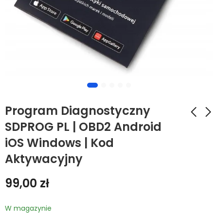
Program Diagnostyczny
SDPROG PL | OBD2 Android
iOS Windows | Kod
Interfejs
Nowoczesny i
Diagnostyczny
wydajny sklep
Aktywacyjny
KONNOWEI OBD2
WooCommerce -
169,00
1499,00
zł
zł
ELM327 Bt5 +
zwiększ sprzedaż
99,00
zł
SDPROG | Odczyt i
online -
Kasowanie Błędów
profesjonalne
rozwiązanie
W magazynie