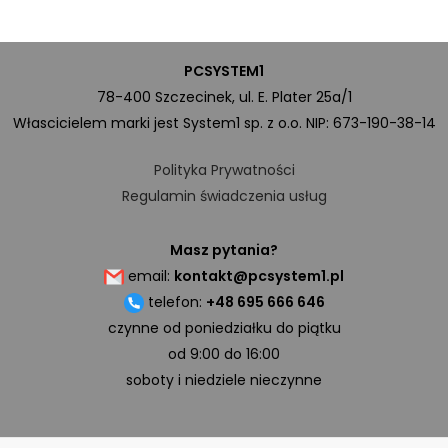
PCSYSTEM1
78-400 Szczecinek, ul. E. Plater 25a/1
Włascicielem marki jest System1 sp. z o.o. NIP: 673-190-38-14
Polityka Prywatności
Regulamin świadczenia usług
Masz pytania?
email:
kontakt@pcsystem1.pl
telefon:
+48 695 666 646
czynne od poniedziałku do piątku
od 9:00 do 16:00
soboty i niedziele nieczynne