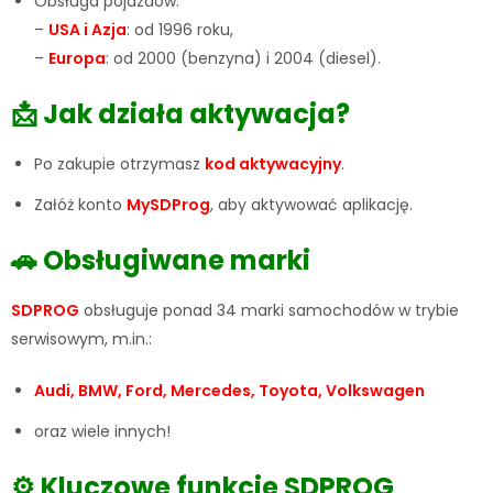
Obsługa pojazdów:
–
USA i Azja
: od 1996 roku,
–
Europa
: od 2000 (benzyna) i 2004 (diesel).
📩 Jak działa aktywacja?
Po zakupie otrzymasz
kod aktywacyjny
.
Załóż konto
MySDProg
, aby aktywować aplikację.
🚗 Obsługiwane marki
SDPROG
obsługuje ponad 34 marki samochodów w trybie
serwisowym, m.in.:
Audi, BMW, Ford, Mercedes, Toyota, Volkswagen
oraz wiele innych!
⚙️ Kluczowe funkcje SDPROG